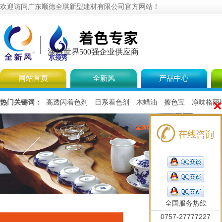
欢迎访问广东顺德全琪新型建材有限公司官方网站！
涂料世界500强企业供应商
网站首页
全新风
产品中心
×
热门关键词：
高透闪着色剂
日系着色剂
木蜡油
擦色宝
净味格丽
全国服务热线
您当前的位置是：
首页
0757-27777227