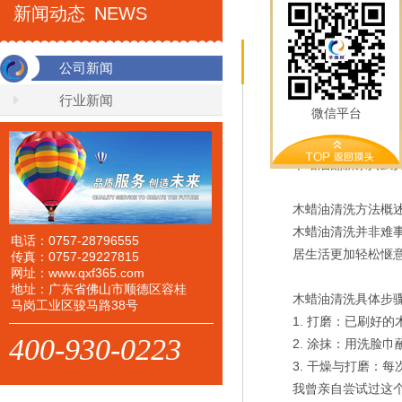
新闻动态
NEWS
COMPANY NEWS
公司新闻
行业新闻
微信平台
木蜡油用什么洗掉
木蜡油翻新家具虽
木蜡油清洗方法概
木蜡油清洗并非难
电话：0757-28796555
居生活更加轻松惬
传真：0757-29227815
网址：www.qxf365.com
地址：广东省佛山市顺德区容桂
木蜡油清洗具体步
马岗工业区骏马路38号
1. 打磨：已刷好
400-930-0223
2. 涂抹：用洗脸
3. 干燥与打磨：
我曾亲自尝试过这