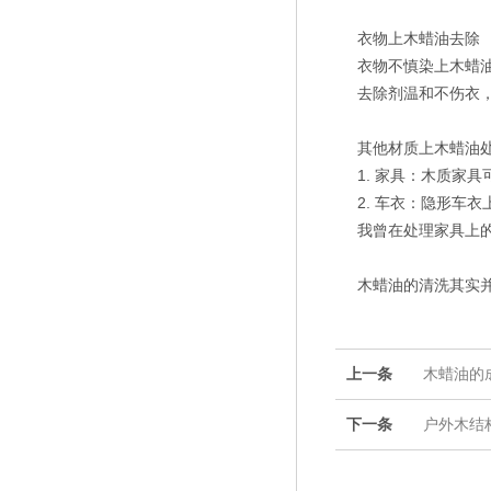
衣物上木蜡油去除
衣物不慎染上木蜡
去除剂温和不伤衣
其他材质上木蜡油
1. 家具：木质家
2. 车衣：隐形车
我曾在处理家具上
木蜡油的清洗其实
上一条
木蜡油的
下一条
户外木结