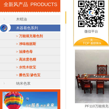
全新风产品
PRODUCTS
WOOD COLOR SER
木蜡油
木器着色系列
微信平台
点击图片了解更多
> 万能填充着色剂
> 净味格丽斯
> 油漆色母
> 高浓度色精
> 水性木纹宝
> 擦色宝/渗色宝
纳米色浆
PF110万能填