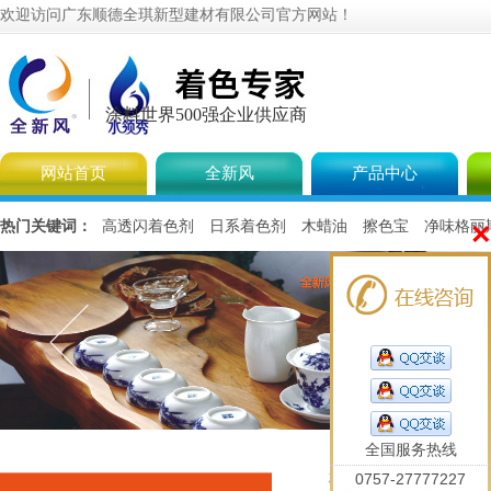
欢迎访问广东顺德全琪新型建材有限公司官方网站！
涂料世界500强企业供应商
网站首页
全新风
产品中心
×
热门关键词：
高透闪着色剂
日系着色剂
木蜡油
擦色宝
净味格丽
全国服务热线
您当前的位置是：
首页
0757-27777227