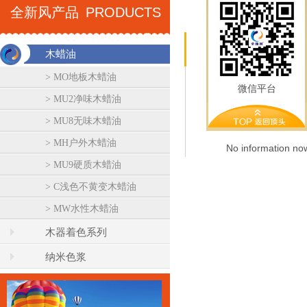
全新风产品
PRODUCTS
木蜡
WOOD WAX
木蜡油
> MO地板木蜡油
微信平台
点击图片了解更多
> MU2净味木蜡油
> MU8无味木蜡油
> MH户外木蜡油
No information no
> MU9硬质木蜡油
> C浅色不黄变木蜡油
> MW水性木蜡油
木器着色系列
纳米色浆