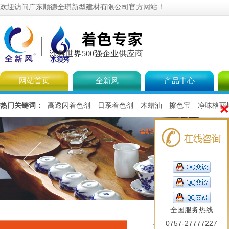
欢迎访问广东顺德全琪新型建材有限公司官方网站！
涂料世界500强企业供应商
网站首页
全新风
产品中心
×
热门关键词：
高透闪着色剂
日系着色剂
木蜡油
擦色宝
净味格丽
全国服务热线
您当前的位置是：
首页
0757-27777227