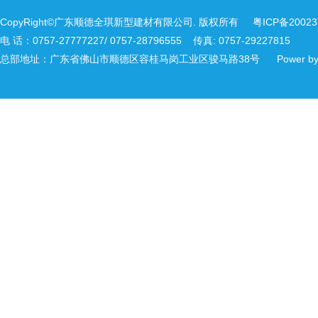
CopyRight©广东顺德全琪新型建材有限公司. 版权所有
粤ICP备2002
电 话：0757-27777227/ 0757-28796555 传真: 0757-29227815
总部地址：广东省佛山市顺德区容桂马岗工业区骏马路38号 Power b